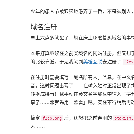
今年的愚人节被狠狠地愚弄了一番，不是被别人
域名注册
早上六点多就醒了，躺在床上琢磨着买域名的事
本来打算继续在之前买域名的网站注册，但又想
的比较靠谱。于是我就到
美橙互联
去注册了
f2es
在注册时需要填写「域名所有人」信息，在中文
音。这时问题出现了——在输入姓时正常出现了
转换成拼音！我手动在英文名字那栏中输入了拼
事了……那就先用「欧雷」吧，实在不行稍后再
搞定
后，还想把之前弃用的
f2es.org
otakism.
人……