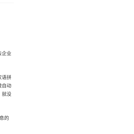
去企业
汉语拼
被自动
」就没
息的