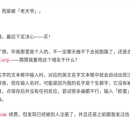
，而是被「老天爷」。
情，最后下定决心——买！
了想，毕竟那里是个人的，不一定哪天做不下去就跑路了，还是
——猜猜我要用这个域名干什么？
.org
名字的文本框中输入时，对应的英文名字文本框中就会自动出现
拼音，但在输入名时，可能是因为我的名字是个生僻字，它没有
音，点保存后并没有任何反应，尝试很多遍都不行，输入「欧雷
改。
续费，但发现已经被别人注册了，并且还是之前跟我发过信
com