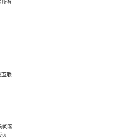
名所有
《互联
询问客
版页