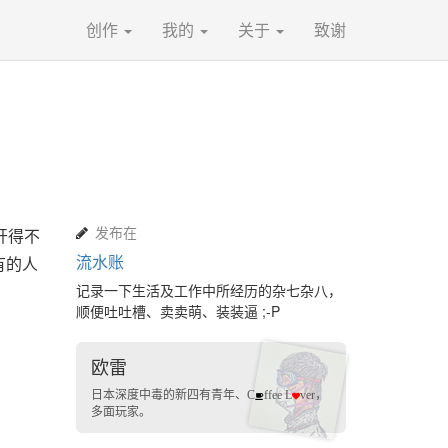
创作
我的
关于
致谢
发布在
开得不
流水账
有的人
。
记录一下生活及工作中所经历的杂七杂八，
顺便吐吐槽、卖卖萌、装装逼 ;-P
欧雷
日本深度中毒的
新四有青年
、
，
C
ffee L
ver
多面玩家
。