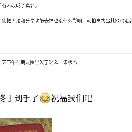
所有人改成了真名。
即使把评论和分享功能去掉也没什么影响，就怕再找出其他鸡毛
当天下午在朋友圈里发了这么一条状态ーー