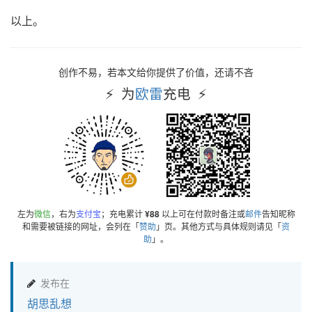
以上。
创作不易，若本文给你提供了价值，还请不吝
为
欧雷
充电
左为
微信
，右为
支付宝
；充电累计
¥88
以上可在付款时备注或
邮件
告知昵称
和需要被链接的网址，会列在「
赞助
」页。其他方式与具体规则请见「
资
助
」。
发布在
胡思乱想