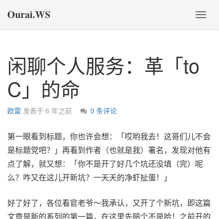
Ourai.WS
切
换
导
航
闲聊个人服务：革「to
C」的命
欧雷
发表于
6 年之前
0 条评论
第一眼看到标题，你也许会想：「哎哟我去！这哥们儿不会
是标题党吧？」再看到作者（也就是我）署名，发现对他有
点了解，就又想：「你不是开了好几个坑还没填（完）呢
么？咋又在这儿开新坑？一天天的净虾扯蛋！」
好了好了，各位看官老爷～我承认，又开了个新坑，即这篇
文章是新的系列的第一篇，在这里先赔个不是哈！之前开的