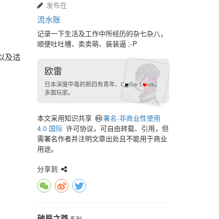
发布在
流水账
记录一下生活及工作中所经历的杂七杂八，
顺便吐吐槽、卖卖萌、装装逼 ;-P
以及适
欧雷
日本深度中毒的
新四有青年
、
，
C
ffee L
ver
多面玩家
。
本文采用知识共享
署名-非商业性使用
4.0 国际
许可协议，可自由转载、引用，但
需署名作者并注明文章出处且不能用于商业
用途。
分享到
破局之路
系列