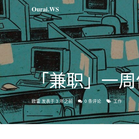
Ourai.WS
「兼职」一周
欧雷
发表于
3 年之前
0 条评论
工作
标
签：