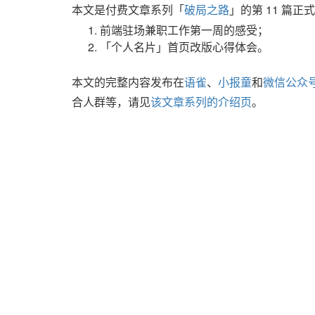
本文是付费文章系列「
破局之路
」的第 11 篇
前端驻场兼职工作第一周的感受；
「个人名片」首页改版心得体会。
本文的完整内容发布在
语雀
、
小报童
和
微信公众
合人群等，请见
该文章系列的介绍页
。