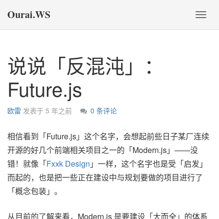
Ourai.WS
切
换
导
航
说说「反混沌」：
Future.js
欧雷
发表于
5 年之前
0 条评论
相信看到「Future.js」这个名字，会想起前些日子某厂连续
开源的好几个前端相关项目之一的「Modern.js」——没
错！就像「
Fxxk Design
」一样，这个名字也是受「启发」
而起的，也是把一些正在建设中与规划要做的项目进行了
「概念包装」。
从目前的了解来看，Modern.js 是要建设「大而全」的体系