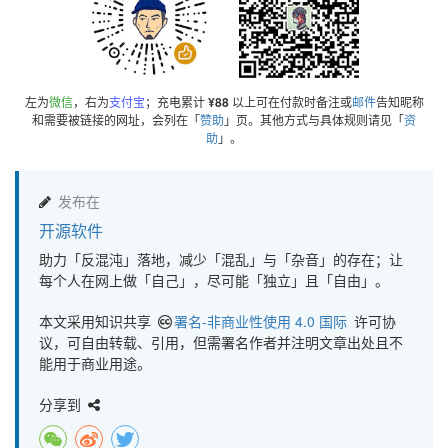
左为
微信
，右为
支付宝
；充电累计
¥88
以上可在付款时备注或
邮件
告知昵称
和需要被链接的网址，会列在「
赞助
」页。其他方式与具体规则请见「
资
助
」。
发布在
开源软件
助力「反混沌」落地，减少「混乱」与「杂音」的存在；让
每个人在网上做「自己」，尽可能「独立」且「自由」。
本文采用知识共享
署名-非商业性使用 4.0 国际
许可协
议，可自由转载、引用，但需署名作者并注明文章出处且不
能用于商业用途。
分享到