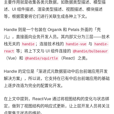
主要作用就是收集各类元数据，如数据类型描述、模型描
述、UI 组件描述、渲染类型描述、视图描述、模块描述
等，根据需要将它们进行关联生成各种上下文。
Handie 则是一个包装在 Organik 和 Petals 外面的「壳
儿」，直接面向业务开发人员。其内部又分为三层——技术
栈无关的
；连接技术栈的
与
handie
handie-vue
handie-
等；将上下文与 UI 组件连接的
react
@handie/bulbasaur
（Vue）和
（React）之类。
@handie/squirtle
Handie 的定位是「渐进式元数据驱动中后台前端应用开发
解决方案」，所以说，它支持在已有中后台前端应用的基础
上逐步改造为完全的配置化开发。
在上文中提到，React/Vue 通过将视图结构的变化与状态绑
定，做到了视图结构的响应式更新，让上层开发人员将关注
点聚焦于状态的维护。