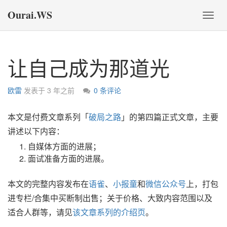
Ourai.WS
切
换
导
航
让自己成为那道光
欧雷
发表于
3 年之前
0 条评论
本文是付费文章系列「
破局之路
」的第四篇正式文章，主要
讲述以下内容：
自媒体方面的进展；
面试准备方面的进展。
本文的完整内容发布在
语雀
、
小报童
和
微信公众号
上，打包
进专栏/合集中买断制出售；关于价格、大致内容范围以及
适合人群等，请见
该文章系列的介绍页
。