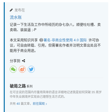
发布在
流水账
记录一下生活及工作中所经历的杂七杂八，顺便吐吐槽、卖
卖萌、装装逼 ;-P
本文采用知识共享
署名-非商业性使用 4.0 国际
许可协
议，可自由转载、引用，但需署名作者并注明文章出处且不
能用于商业用途。
分享到
破局之路
系列
在可言说的范围内尽量用简单的语言详细地记述我是如何突破 35 周岁
中年失业困境并实现自己理想生活方式的。
共有
40
篇文章，
前往围观 >