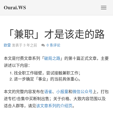
Ourai.WS
切
换
导
航
「兼职」才是该走的路
欧雷
发表于
3 年之前
0 条评论
本文是付费文章系列「
破局之路
」的第十篇正式文章，主要
讲述以下内容：
找全职工作碰壁，尝试接触兼职工作；
进一步确定「事业」的当前具体重心。
本文的完整内容发布在
语雀
、
小报童
和
微信公众号
上，打包
进专栏/合集中买断制出售；关于价格、大致内容范围以及
适合人群等，请见
该文章系列的介绍页
。