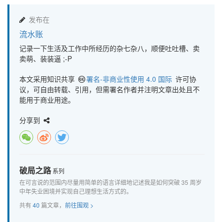
发布在
流水账
记录一下生活及工作中所经历的杂七杂八，顺便吐吐槽、卖
卖萌、装装逼 ;-P
本文采用知识共享
署名-非商业性使用 4.0 国际
许可协
议，可自由转载、引用，但需署名作者并注明文章出处且不
能用于商业用途。
分享到
破局之路
系列
在可言说的范围内尽量用简单的语言详细地记述我是如何突破 35 周岁
中年失业困境并实现自己理想生活方式的。
共有
40
篇文章，
前往围观 >