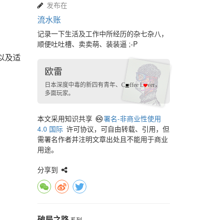
发布在
流水账
记录一下生活及工作中所经历的杂七杂八，
顺便吐吐槽、卖卖萌、装装逼 ;-P
以及适
欧雷
日本深度中毒的
新四有青年
、
，
C
ffee L
ver
多面玩家
。
本文采用知识共享
署名-非商业性使用
4.0 国际
许可协议，可自由转载、引用，但
需署名作者并注明文章出处且不能用于商业
用途。
分享到
破局之路
系列