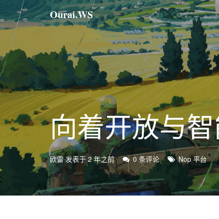
Ourai.WS
向着开放与智
欧雷
发表于
2 年之前
0 条评论
Nop 平台
标
签：