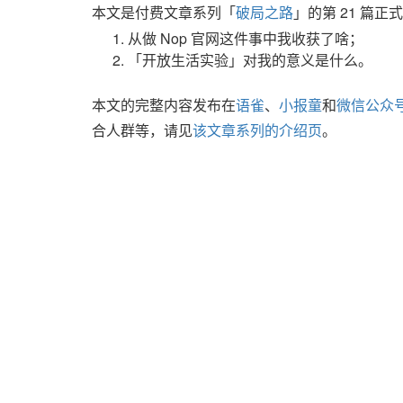
本文是付费文章系列「
破局之路
」的第 21 篇
从做 Nop 官网这件事中我收获了啥；
「开放生活实验」对我的意义是什么。
本文的完整内容发布在
语雀
、
小报童
和
微信公众
合人群等，请见
该文章系列的介绍页
。