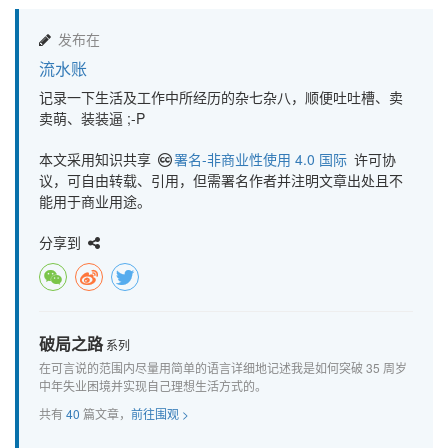
发布在
流水账
记录一下生活及工作中所经历的杂七杂八，顺便吐吐槽、卖
卖萌、装装逼 ;-P
本文采用知识共享
署名-非商业性使用 4.0 国际
许可协
议，可自由转载、引用，但需署名作者并注明文章出处且不
能用于商业用途。
分享到
破局之路
系列
在可言说的范围内尽量用简单的语言详细地记述我是如何突破 35 周岁
中年失业困境并实现自己理想生活方式的。
共有
40
篇文章，
前往围观 >