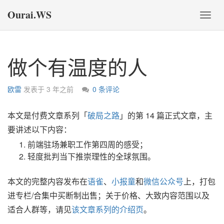
Ourai.WS
切
换
导
航
做个有温度的人
欧雷
发表于
3 年之前
0 条评论
本文是付费文章系列「
破局之路
」的第 14 篇正式文章，主
要讲述以下内容：
前端驻场兼职工作第四周的感受；
轻度批判当下推崇理性的全球氛围。
本文的完整内容发布在
语雀
、
小报童
和
微信公众号
上，打包
进专栏/合集中买断制出售；关于价格、大致内容范围以及
适合人群等，请见
该文章系列的介绍页
。