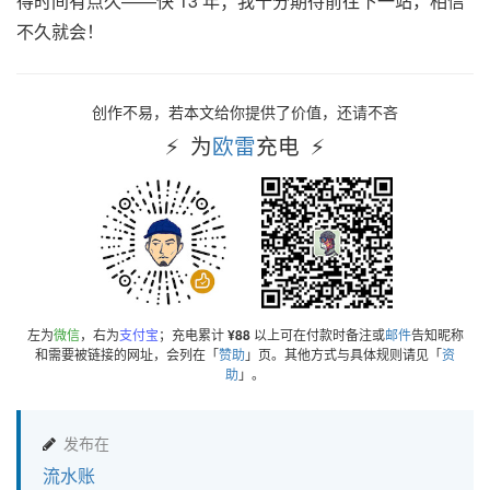
得时间有点久——快 13 年；我十分期待前往下一站，相信
不久就会！
创作不易，若本文给你提供了价值，还请不吝
为
欧雷
充电
左为
微信
，右为
支付宝
；充电累计
¥88
以上可在付款时备注或
邮件
告知昵称
和需要被链接的网址，会列在「
赞助
」页。其他方式与具体规则请见「
资
助
」。
发布在
流水账