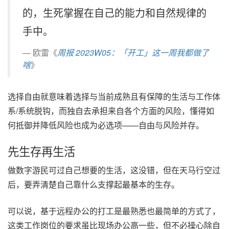
的，生死掌握在自己的能力和自然规律的
手中。
欧雷《
周报 2023W05：「开工」这一周我都做了
啥
》
选择自由就意味着选择与当前成熟且有保障的生活与工作体
系/系统脱钩，而独自去承担来自各个方面的风险，懂得如
何抵御并降低风险也成为必选项——自由与风险并存。
先生存再生活
做数字游民可过自己想要的生活，这没错，但在天马行空过
后，要弄清楚自己靠什么支撑起最基本的生存。
可以说，基于远程办公的打工是最熟悉也最简单的方式了，
这类工作岗位的要求虽比现场办公高一些，但不必操心除自