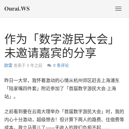
Ourai.WS
切
换
导
航
作为「数字游民大会」
未邀请嘉宾的分享
欧雷
发表于
3 年之前
0 条评论
昨日一大早，我怀着激动的心情从杭州郊区赶去上海浦东
「陆家嘴四件套」附近参加了「首届数字游民大会·上海
站」。
之前看到要在云南大理举办「首届数字游民大会」时，我的
内心十分激动，超级想去！但计算下两人的路费、住宿费等
成本，我立马蔫儿了——无收入的我们负担不起……